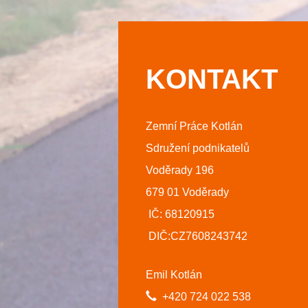
KONTAKT
Zemní Práce Kotlán
Sdružení podnikatelů
Voděrady 196
679 01 Voděrady
IČ: 68120915
DIČ:CZ7608243742
Emil Kotlán
+420 724 022 538