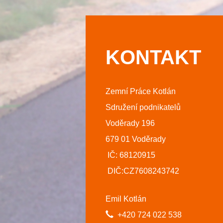
KONTAKT
Zemní Práce Kotlán
Sdružení podnikatelů
Voděrady 196
679 01 Voděrady
IČ: 68120915
DIČ:CZ7608243742
Emil Kotlán
+420 724 022 538